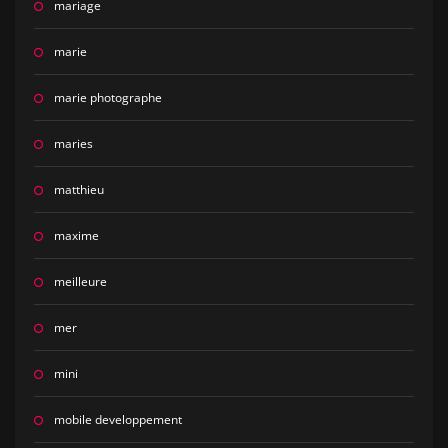
mariage
marie
marie photographe
maries
matthieu
maxime
meilleure
mer
mini
mobile developpement