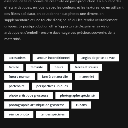
essentiel de faire preuve de créativité en post-production. En ajoutant des
effets artistiques, en jouant avec les couleurs et les textures, ou en utilisant
des filtres spéciaux, on peut donner aux photos une dimension
supplémentaire et une touche d’originalité qui les rendra véritablement
uniques. La post-production offre l’opportunité d’exprimer sa vision
artistique et d’embellir encore davantage ces précieux souvenirs de la
maternité.
accessoires
amour inconditionnel
angles de prise de vue
famille
féminité
fleurs
frères et sœurs
future maman
lumière naturelle
maternité
partenaire
perspectives uniques
photo artistique grossesse
photographe spécialisé
photographie artistique de grossesse
rubans
séance photo
tenues spéciales