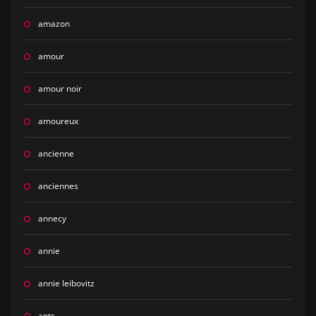
amazon
amour
amour noir
amoureux
ancienne
anciennes
annecy
annie
annie leibovitz
ants