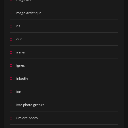
image artistique
iris
jour
la mer
lignes
linkedin
lion
livre photo gratuit
lumiere photo