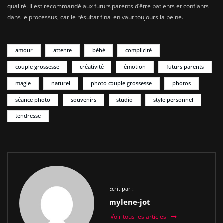
qualité. Il est recommandé aux futurs parents d’être patients et confiants
dans le processus, car le résultat final en vaut toujours la peine.
amour
attente
bébé
complicité
couple grossesse
créativité
émotion
futurs parents
magie
naturel
photo couple grossesse
photos
séance photo
souvenirs
studio
style personnel
tendresse
Écrit par :
mylene-jot
Voir tous les articles