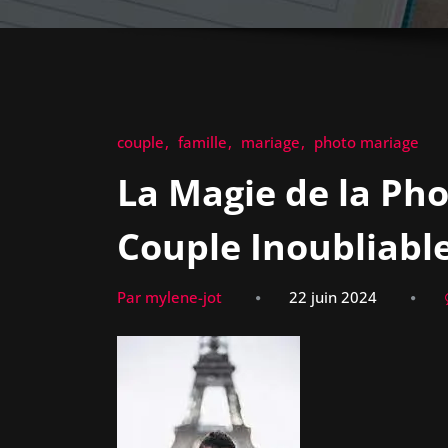
couple
famille
mariage
photo mariage
La Magie de la Ph
Couple Inoubliabl
Par mylene-jot
22 juin 2024