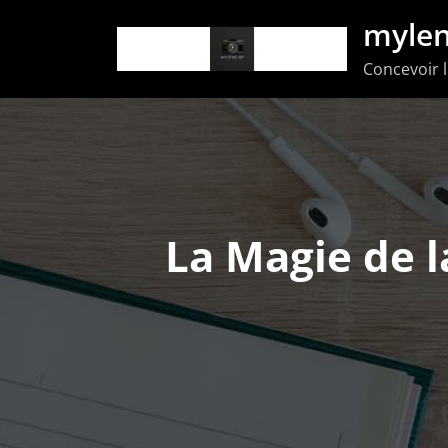
Aller
mylen
au
Concevoir l
contenu
La Magie de 