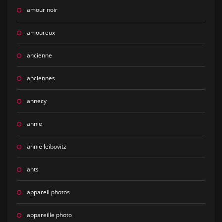
amour noir
amoureux
ancienne
anciennes
annecy
annie
annie leibovitz
ants
appareil photos
appareille photo