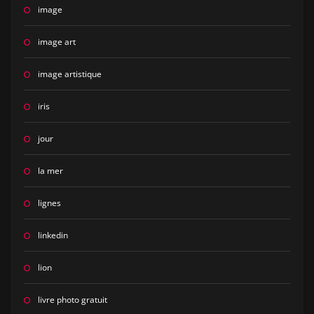
image
image art
image artistique
iris
jour
la mer
lignes
linkedin
lion
livre photo gratuit