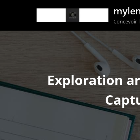
Aller
mylen
au
Concevoir l
contenu
Exploration ar
Captu