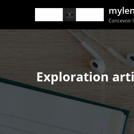
Aller
mylen
au
Concevoir l
contenu
Exploration arti