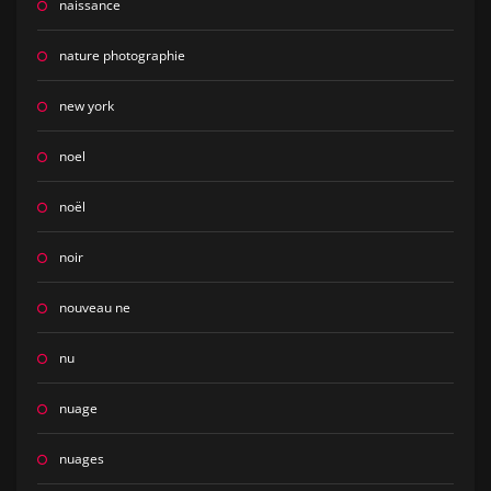
naissance
nature photographie
new york
noel
noël
noir
nouveau ne
nu
nuage
nuages