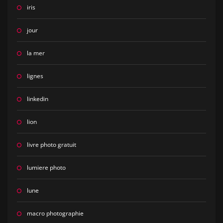
iris
jour
la mer
lignes
linkedin
lion
livre photo gratuit
lumiere photo
lune
macro photographie