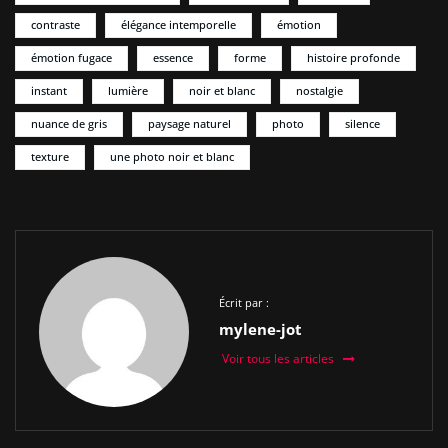
contraste
élégance intemporelle
émotion
émotion fugace
essence
forme
histoire profonde
instant
lumière
noir et blanc
nostalgie
nuance de gris
paysage naturel
photo
silence
texture
une photo noir et blanc
Écrit par :
mylene-jot
Voir tous les articles