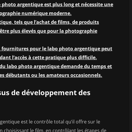
photo argentique est plus long et nécessite une
otographie numérique moderne.
que, tels que l’achat de films, de produits
être plus élevés que pour la photographie
s fournitures pour le labo photo argentique peut
ant l’accès à cette pratique plus difficile.
s du labo photo argentique demande du temps et
 les débutants ou les amateurs occasionnels.
essus de développement des
tique est le contrôle total qu’il offre sur le
hoisissant le film, en contrôlant les étapes de