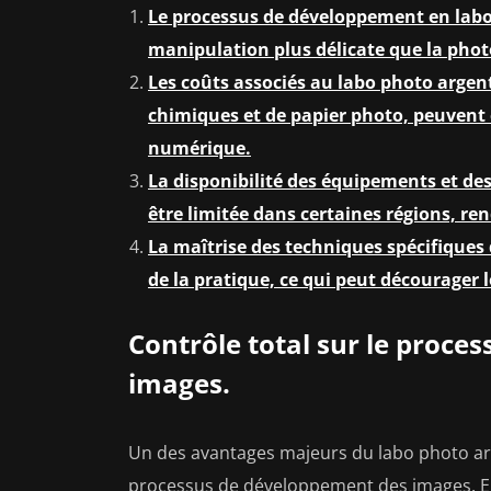
Le processus de développement en labo 
manipulation plus délicate que la ph
Les coûts associés au labo photo argenti
chimiques et de papier photo, peuvent 
numérique.
La disponibilité des équipements et de
être limitée dans certaines régions, rend
La maîtrise des techniques spécifique
de la pratique, ce qui peut décourager
Contrôle total sur le proc
images.
Un des avantages majeurs du labo photo argen
processus de développement des images. En c