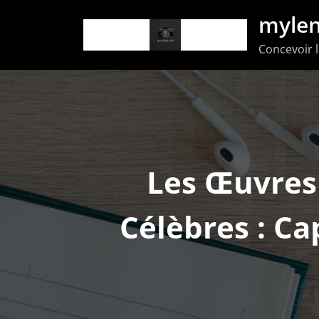
Aller
mylen
au
Concevoir l
contenu
Les Œuvres
Célèbres : Cap