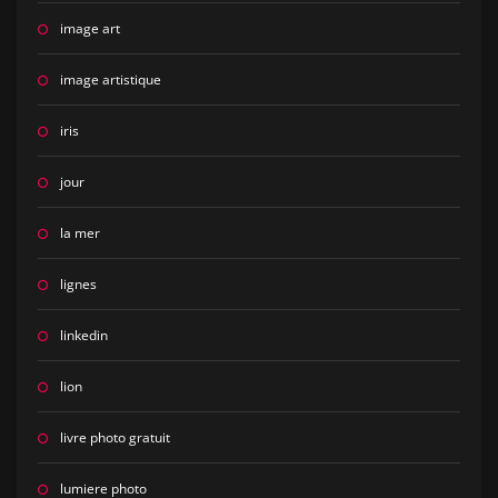
image art
image artistique
iris
jour
la mer
lignes
linkedin
lion
livre photo gratuit
lumiere photo