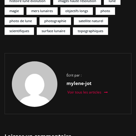
histoire lune évolution
images haute résolution
lune
magie
mers lunaires
objectifs longs
photo
photo de lune
photographie
satellite naturel
scientifiques
surface lunaire
topographiques
Écrit par :
mylene-jot
Voir tous les articles