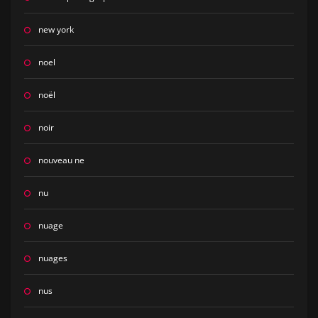
new york
noel
noël
noir
nouveau ne
nu
nuage
nuages
nus