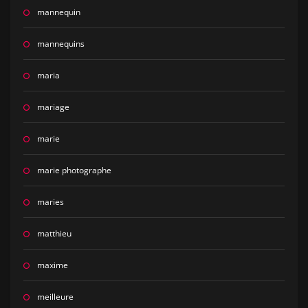
mannequin
mannequins
maria
mariage
marie
marie photographe
maries
matthieu
maxime
meilleure