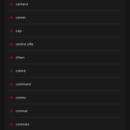
camara
canon
cap
centre ville
chien
coloré
comment
connu
connue
connues