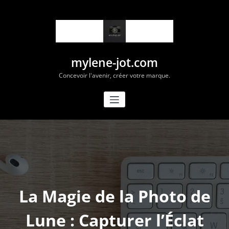
Aller
au
contenu
mylene-jot.com
Concevoir l'avenir, créer votre marque.
La Magie de la Photo de
Lune : Capturer l’Éclat