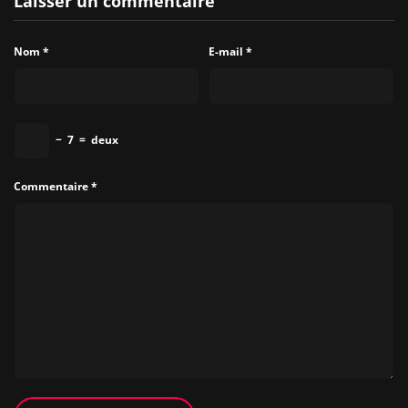
Laisser un commentaire
Nom
*
E-mail
*
−
7
=
deux
Commentaire
*