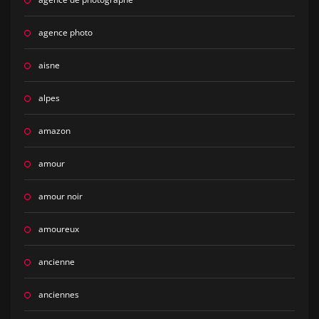
agence photo
aisne
alpes
amazon
amour
amour noir
amoureux
ancienne
anciennes