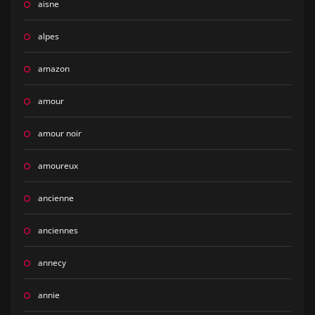
aisne
alpes
amazon
amour
amour noir
amoureux
ancienne
anciennes
annecy
annie