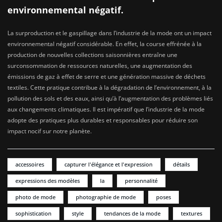
environnemental négatif.
La surproduction et le gaspillage dans l’industrie de la mode ont un impact
environnemental négatif considérable. En effet, la course effrénée à la
production de nouvelles collections saisonnières entraîne une
surconsommation de ressources naturelles, une augmentation des
émissions de gaz à effet de serre et une génération massive de déchets
textiles. Cette pratique contribue à la dégradation de l’environnement, à la
pollution des sols et des eaux, ainsi qu’à l’augmentation des problèmes liés
aux changements climatiques. Il est impératif que l’industrie de la mode
adopte des pratiques plus durables et responsables pour réduire son
impact nocif sur notre planète.
accessoires
capturer l'élégance et l'expression
détails
expressions des modèles
la
personnalité
photo de mode
photographie de mode
poses
sophistication
style
tendances de la mode
textures