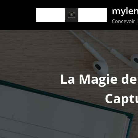
Aller
mylen
au
Concevoir l
contenu
La Magie de
Capt