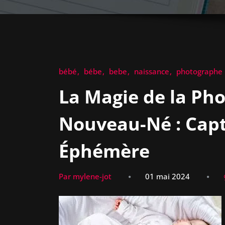
bébé
bébe
bebe
naissance
photographe
La Magie de la Ph
Nouveau-Né : Capt
Éphémère
Par mylene-jot
01 mai 2024