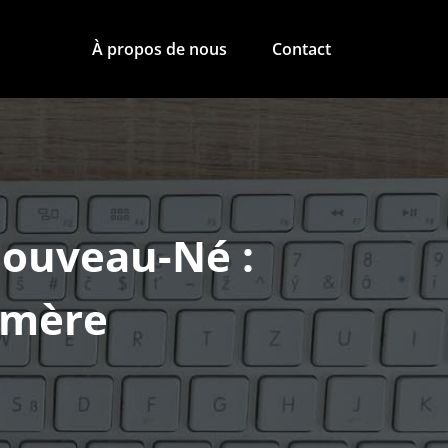
À propos de nous
Contact
Nouveau-Né :
émère