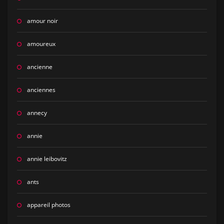
amour noir
amoureux
ancienne
anciennes
annecy
annie
annie leibovitz
ants
appareil photos