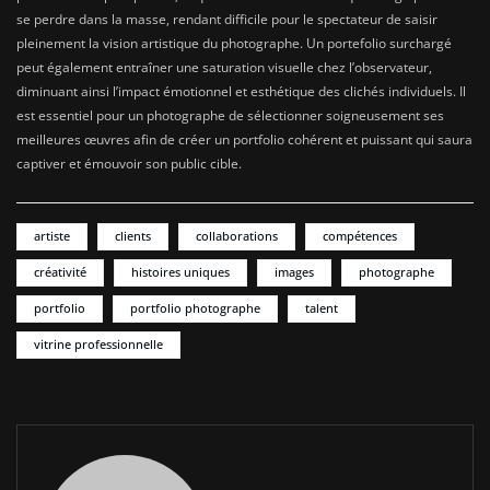
se perdre dans la masse, rendant difficile pour le spectateur de saisir
pleinement la vision artistique du photographe. Un portefolio surchargé
peut également entraîner une saturation visuelle chez l’observateur,
diminuant ainsi l’impact émotionnel et esthétique des clichés individuels. Il
est essentiel pour un photographe de sélectionner soigneusement ses
meilleures œuvres afin de créer un portfolio cohérent et puissant qui saura
captiver et émouvoir son public cible.
artiste
clients
collaborations
compétences
créativité
histoires uniques
images
photographe
portfolio
portfolio photographe
talent
vitrine professionnelle