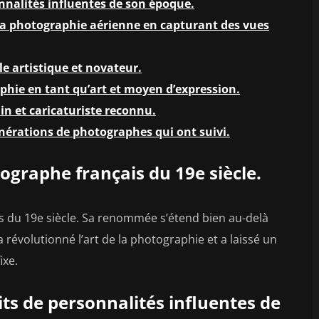
onnalités influentes de son époque.
la photographie aérienne en capturant des vues
le artistique et novateur.
aphie en tant qu’art et moyen d’expression.
in et caricaturiste reconnu.
énérations de photographes qui ont suivi.
ographe français du 19e siècle.
s du 19e siècle. Sa renommée s’étend bien au-delà
 révolutionné l’art de la photographie et a laissé un
ixe.
its de personnalités influentes de