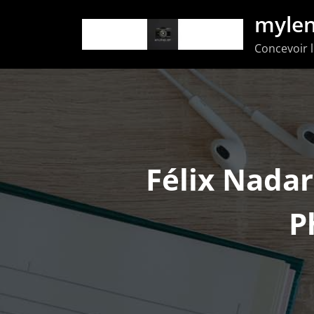
Aller
mylen
au
Concevoir l
contenu
Félix Nadar
P