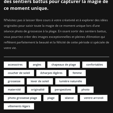
des sentiers battus pour capturer la magie de
ce moment unique.
N’hésitez pas à laisser libre cours à votre créativité et à explorer des idées
originales pour saisir toute la magie de ce moment unique lors d’une
séance photo de grossesse à la plage. En osant sortir des sentiers battus,
vous pourriez créer des images exceptionnelles et pleines d’émotion qui
reflètent parfaitement la beauté et la félicité de cette période si spéciale de
votre vie.
accessoires
angles
chapeaux de plage
confortables
coucher de soleil
écharpes légères
femme
grossesse
lever de soleil
lumière naturelle
maternité
originalité
perspectives
photo
photo grossesse plage
plage
séance
ventre arrondi
vêtements légers