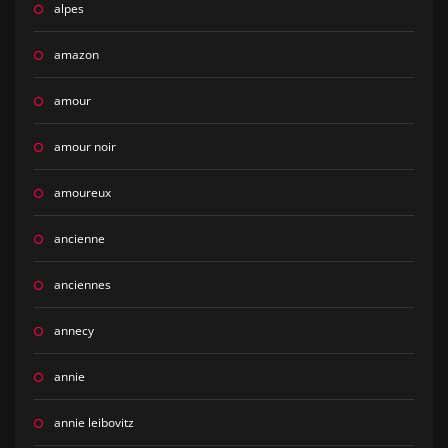
alpes
amazon
amour
amour noir
amoureux
ancienne
anciennes
annecy
annie
annie leibovitz