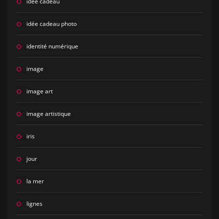
idée cadeau
idée cadeau photo
identité numérique
image
image art
image artistique
iris
jour
la mer
lignes