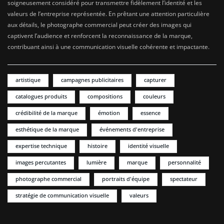
soigneusement considéré pour transmettre fidèlement l’identité et les
valeurs de l’entreprise représentée. En prêtant une attention particulière
aux détails, le photographe commercial peut créer des images qui
captivent l’audience et renforcent la reconnaissance de la marque,
contribuant ainsi à une communication visuelle cohérente et impactante.
artistique
campagnes publicitaires
capturer
catalogues produits
compositions
couleurs
crédibilité de la marque
émotion
essence
esthétique de la marque
événements d'entreprise
expertise technique
histoire
identité visuelle
images percutantes
lumière
marque
personnalité
photographe commercial
portraits d'équipe
spectateur
stratégie de communication visuelle
valeurs