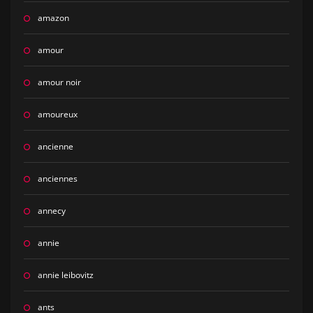
amazon
amour
amour noir
amoureux
ancienne
anciennes
annecy
annie
annie leibovitz
ants