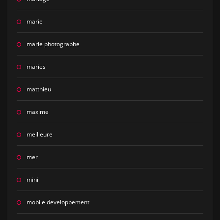
marie
marie photographe
maries
matthieu
maxime
meilleure
mer
mini
mobile developpement