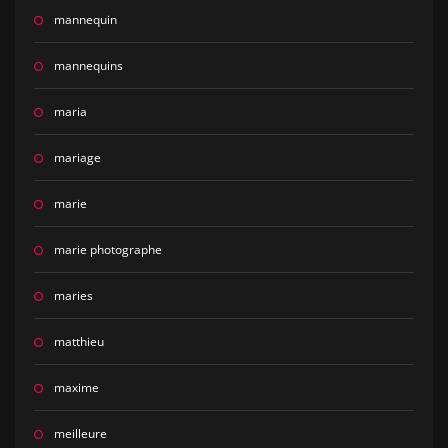
mannequin
mannequins
maria
mariage
marie
marie photographe
maries
matthieu
maxime
meilleure