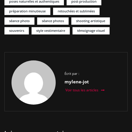
poses naturelles et authentiques
post-production
préparation minutieuse
retouchées et sublimées
séance photo
séance photos
shooting artistique
souvenirs
style vestimentaire
témoignage visuel
Écrit par :
mylene-jot
Voir tous les articles