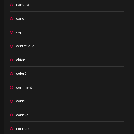
camara
canon
cap
centre ville
chien
coloré
comment
connu
connue
connues