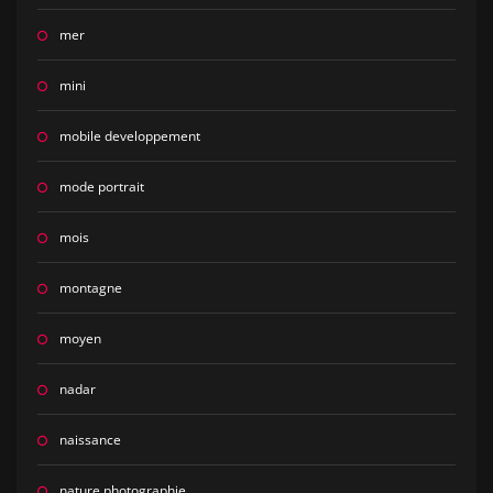
mer
mini
mobile developpement
mode portrait
mois
montagne
moyen
nadar
naissance
nature photographie