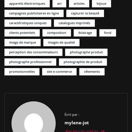
appareils électroniques
art
articles
bijoux
campagnes publicitaires en ligne
capturer la beauté
caractéristiques uniques
catalogues imprimés
clients potentiels
composition
éclairage
fond
image de marque
images de qualité
perception des consommateurs
photographe produit
photographe professionnel
photographie de produit
promotionnelles
site e-commerce
vêtements
Écrit par :
mylene-jot
Voir tous les articles