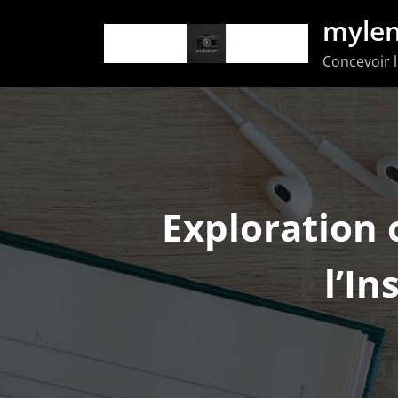
Aller
mylen
au
Concevoir l
contenu
Exploration 
l’In