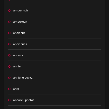
amour noir
amoureux
ancienne
anciennes
annecy
annie
annie leibovitz
ants
appareil photos