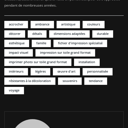
pendant de nombreuses années.
accrocher
ambiance
artistique
couleurs
décorer
détails
dimensions adaptées
durable
esthétique
famille
fichier d'impression spécialisé
impact visuel
impression sur toile grand format
imprimer photo sur toile grand format
installation
intérieurs
légères
œuvre d'art
personnalisée
résistantes à la décoloration
souvenirs
tendance
voyage