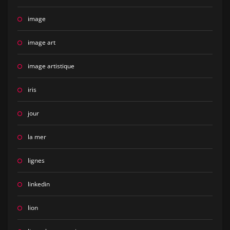
image
image art
image artistique
iris
jour
la mer
lignes
linkedin
lion