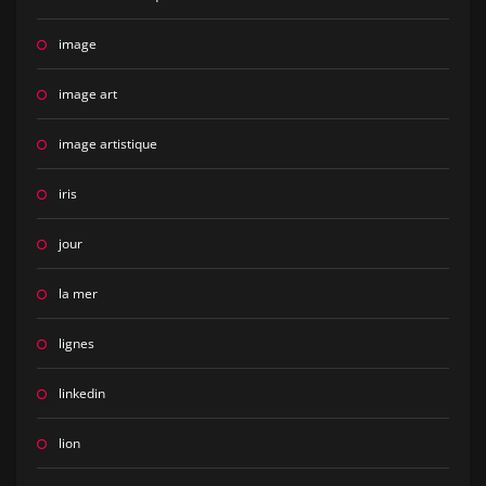
image
image art
image artistique
iris
jour
la mer
lignes
linkedin
lion