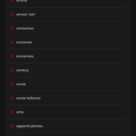
amour
amour noir
amoureux
ancienne
anciennes
annecy
annie
annie leibovitz
ants
appareil photos