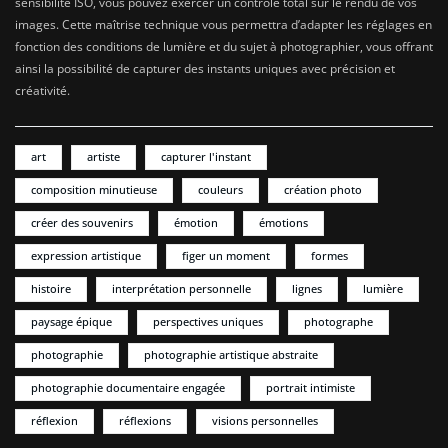
sensibilité ISO, vous pouvez exercer un contrôle total sur le rendu de vos
images. Cette maîtrise technique vous permettra d’adapter les réglages en
fonction des conditions de lumière et du sujet à photographier, vous offrant
ainsi la possibilité de capturer des instants uniques avec précision et
créativité.
art
artiste
capturer l'instant
composition minutieuse
couleurs
création photo
créer des souvenirs
émotion
émotions
expression artistique
figer un moment
formes
histoire
interprétation personnelle
lignes
lumière
paysage épique
perspectives uniques
photographe
photographie
photographie artistique abstraite
photographie documentaire engagée
portrait intimiste
réflexion
réflexions
visions personnelles