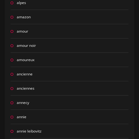
alpes
amazon
amour
amour noir
amoureux
ancienne
anciennes
annecy
annie
annie leibovitz