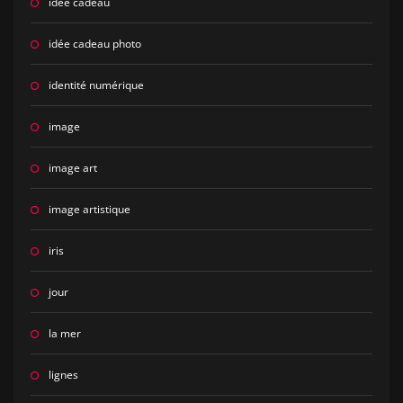
idée cadeau
idée cadeau photo
identité numérique
image
image art
image artistique
iris
jour
la mer
lignes