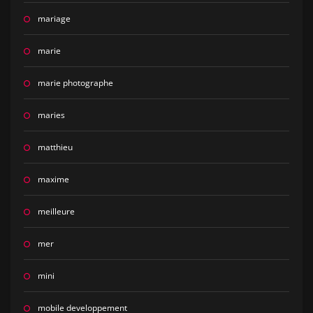
mariage
marie
marie photographe
maries
matthieu
maxime
meilleure
mer
mini
mobile developpement