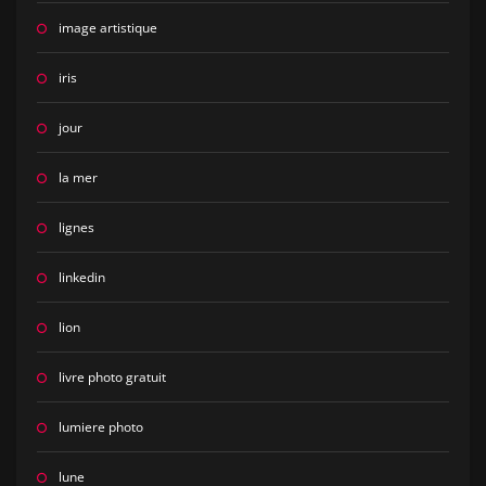
image artistique
iris
jour
la mer
lignes
linkedin
lion
livre photo gratuit
lumiere photo
lune