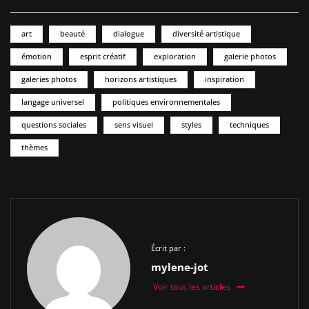
art
beauté
dialogue
diversité artistique
émotion
esprit créatif
exploration
galerie photos
galeries photos
horizons artistiques
inspiration
langage universel
politiques environnementales
questions sociales
sens visuel
styles
techniques
thèmes
Écrit par :
mylene-jot
Voir tous les articles