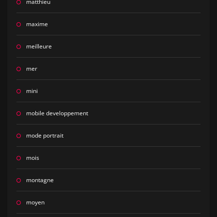
matthieu
maxime
meilleure
mer
mini
mobile developpement
mode portrait
mois
montagne
moyen