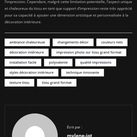
l’impression. Cependant, malgré cette limitation potentielle, l’aspect unique
et chaleureux du tissu en tant que support d’impression reste très apprécié
pour sa capacité à ajouter une dimension artistique et personnalisée à la
décoration intérieure.
ambiance chaleureuse
changements décor
couleurs nets
décoration intérieure
impression photo sur tissu grand format
installation facile
polyvalente
qualité impressions
styles décoration intérieure
technique innovante
texture tissu
tissu grand format
Écrit par :
mylene-jot