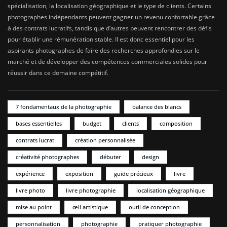
spécialisation, la localisation géographique et le type de clients. Certains
photographes indépendants peuvent gagner un revenu confortable grâce
à des contrats lucratifs, tandis que d’autres peuvent rencontrer des défis
pour établir une rémunération stable. Il est donc essentiel pour les
aspirants photographes de faire des recherches approfondies sur le
marché et de développer des compétences commerciales solides pour
réussir dans ce domaine compétitif.
7 fondamentaux de la photographie
balance des blancs
bases essentielles
budget
clients
composition
contrats lucrat
création personnalisée
créativité photographes
débuter
design
expérience
exposition
guide précieux
livre
livre photo
livre photographie
localisation géographique
mise au point
œil artistique
outil de conception
personnalisation
photographie
pratiquer photographie