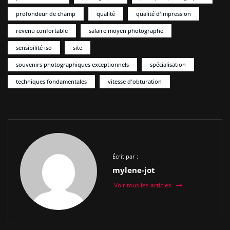
profondeur de champ
qualité
qualité d'impression
revenu confortable
salaire moyen photographe
sensibilité iso
site
souvenirs photographiques exceptionnels
spécialisation
techniques fondamentales
vitesse d'obturation
Écrit par :
mylene-jot
Voir tous les articles