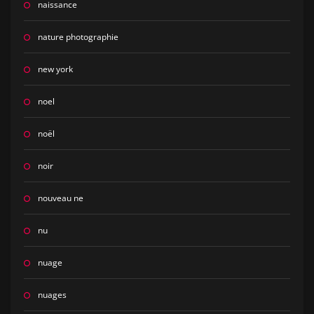
naissance
nature photographie
new york
noel
noël
noir
nouveau ne
nu
nuage
nuages