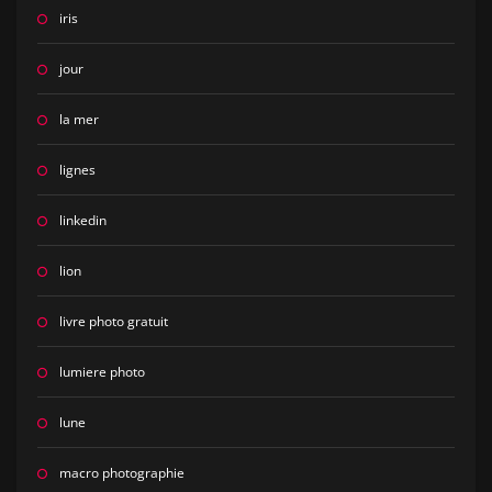
iris
jour
la mer
lignes
linkedin
lion
livre photo gratuit
lumiere photo
lune
macro photographie