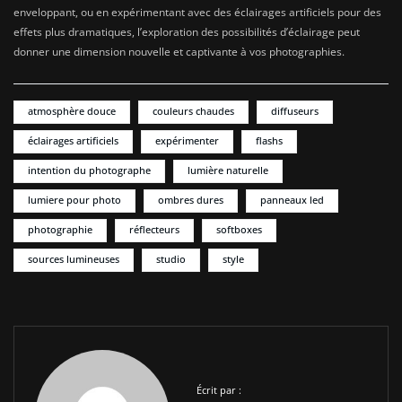
enveloppant, ou en expérimentant avec des éclairages artificiels pour des
effets plus dramatiques, l’exploration des possibilités d’éclairage peut
donner une dimension nouvelle et captivante à vos photographies.
atmosphère douce
couleurs chaudes
diffuseurs
éclairages artificiels
expérimenter
flashs
intention du photographe
lumière naturelle
lumiere pour photo
ombres dures
panneaux led
photographie
réflecteurs
softboxes
sources lumineuses
studio
style
Écrit par :