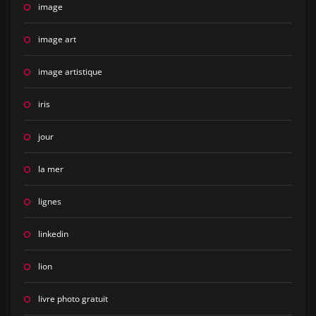
image
image art
image artistique
iris
jour
la mer
lignes
linkedin
lion
livre photo gratuit