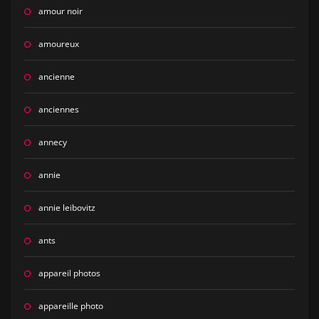
amour noir
amoureux
ancienne
anciennes
annecy
annie
annie leibovitz
ants
appareil photos
appareille photo