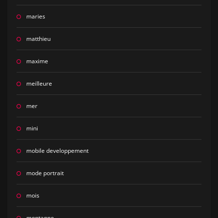
maries
matthieu
maxime
meilleure
mer
mini
mobile developpement
mode portrait
mois
montagne