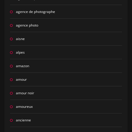
agence de photographe
agence photo
aisne
alpes
amazon
amour
amour noir
amoureux
ancienne