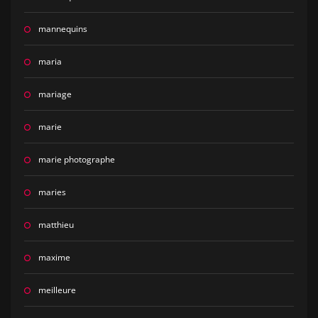
mannequins
maria
mariage
marie
marie photographe
maries
matthieu
maxime
meilleure