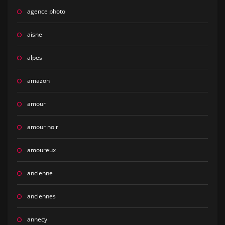
agence photo
aisne
alpes
amazon
amour
amour noir
amoureux
ancienne
anciennes
annecy