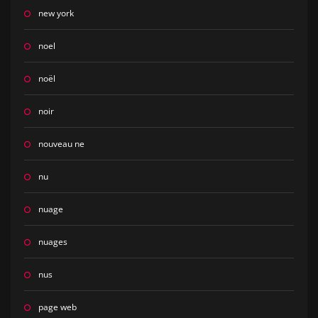
new york
noel
noël
noir
nouveau ne
nu
nuage
nuages
nus
page web