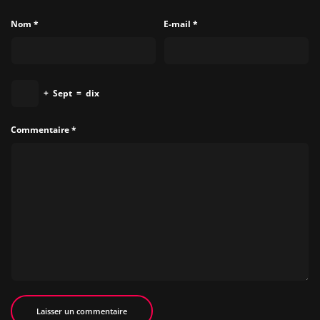
Nom
*
E-mail
*
+
Sept
=
dix
Commentaire
*