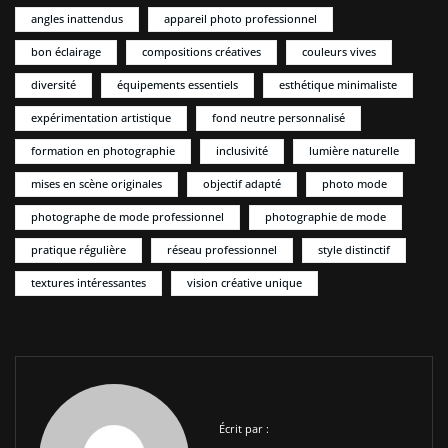
angles inattendus
appareil photo professionnel
bon éclairage
compositions créatives
couleurs vives
diversité
équipements essentiels
esthétique minimaliste
expérimentation artistique
fond neutre personnalisé
formation en photographie
inclusivité
lumière naturelle
mises en scène originales
objectif adapté
photo mode
photographe de mode professionnel
photographie de mode
pratique régulière
réseau professionnel
style distinctif
textures intéressantes
vision créative unique
Écrit par :