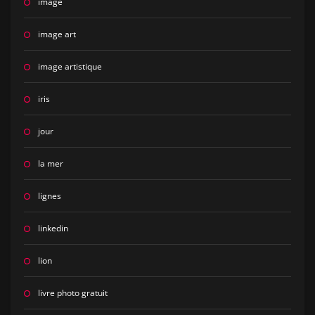
image
image art
image artistique
iris
jour
la mer
lignes
linkedin
lion
livre photo gratuit