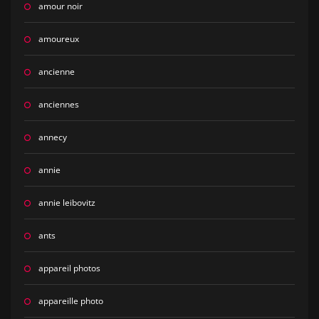
amour noir
amoureux
ancienne
anciennes
annecy
annie
annie leibovitz
ants
appareil photos
appareille photo