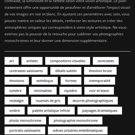
contraste, la luminosité et la netteté selon votre vision artistique. Le post-
traitement offre une opportunité de peaufiner et d’améliorer l’impact visuel
de vos images en noir et blanc. En ajustant ces paramètres avec soin, vous
pouvez mettre en valeur les détails, renforcer les textures et créer des
atmosphères uniques qui correspondent à votre style artistique. Ne sous-
estimez pas le pouvoir de la retouche pour sublimer vos photographies
monochromes et leur donner une dimension supplémentaire.
art
artistes
compositions visuelles
contrastes
contrastes saisissants
détails subtils
émotion brute
émotions
esthétique
formes
intemporalité
lumière
minimaliste
mystère
noir et blanc
nostalgie
nuances de gris
œuvres photographiques
ombre
palette artistique infinie
paysages dramatiques
photo monochrome
photographie monochrome
portraits saisissants
scènes urbaines emblématiques