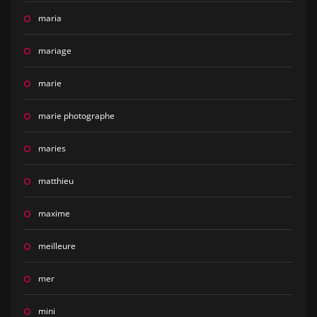
maria
mariage
marie
marie photographe
maries
matthieu
maxime
meilleure
mer
mini