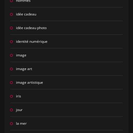
hommes
idée cadeau
idée cadeau photo
identité numérique
image
image art
image artistique
iris
jour
la mer