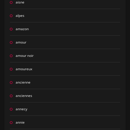
aisne
alpes
amazon
amour
amour noir
amoureux
ancienne
anciennes
annecy
annie