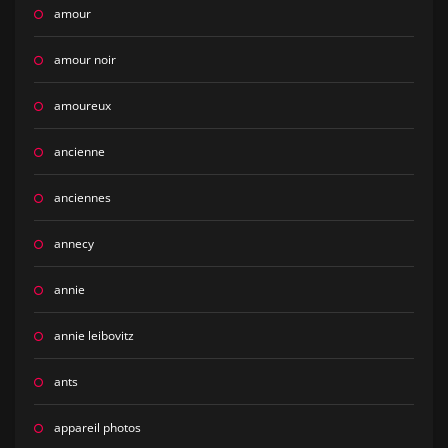
amour
amour noir
amoureux
ancienne
anciennes
annecy
annie
annie leibovitz
ants
appareil photos