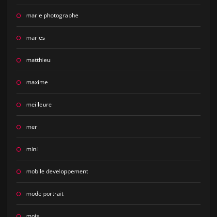
marie photographe
maries
matthieu
maxime
meilleure
mer
mini
mobile developpement
mode portrait
mois