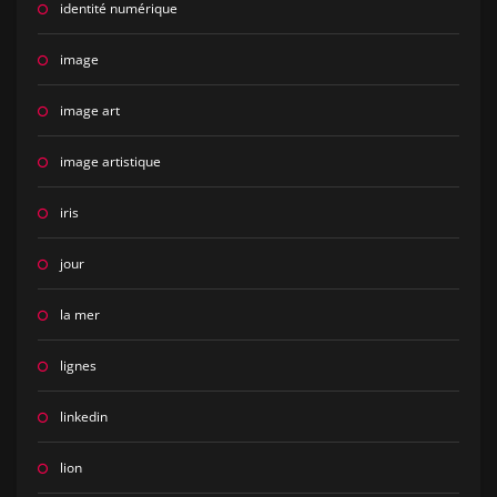
identité numérique
image
image art
image artistique
iris
jour
la mer
lignes
linkedin
lion