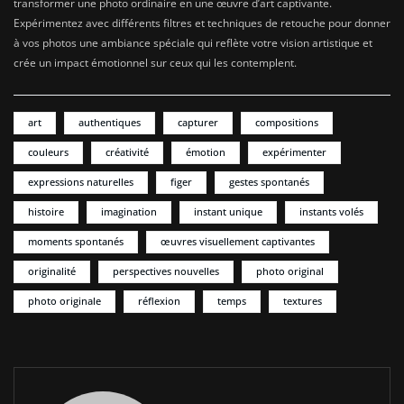
transformer une photo ordinaire en une œuvre d’art captivante.
Expérimentez avec différents filtres et techniques de retouche pour donner
à vos photos une ambiance spéciale qui reflète votre vision artistique et
crée un impact émotionnel sur ceux qui les contemplent.
art
authentiques
capturer
compositions
couleurs
créativité
émotion
expérimenter
expressions naturelles
figer
gestes spontanés
histoire
imagination
instant unique
instants volés
moments spontanés
œuvres visuellement captivantes
originalité
perspectives nouvelles
photo original
photo originale
réflexion
temps
textures