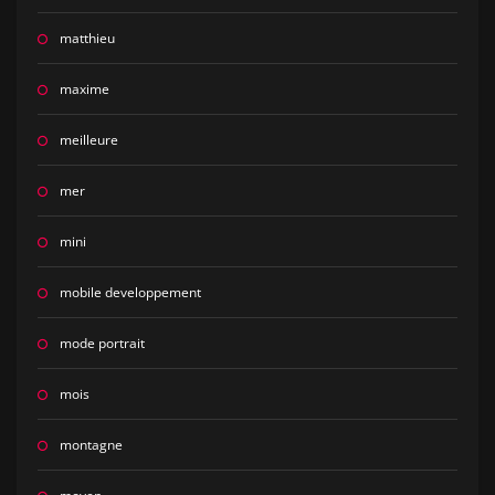
matthieu
maxime
meilleure
mer
mini
mobile developpement
mode portrait
mois
montagne