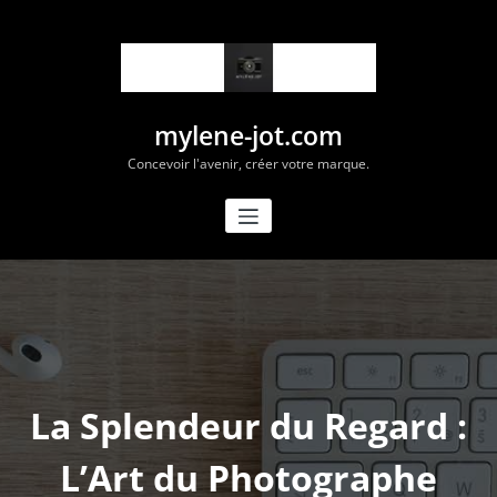
Aller
au
contenu
mylene-jot.com
Concevoir l'avenir, créer votre marque.
La Splendeur du Regard :
L’Art du Photographe