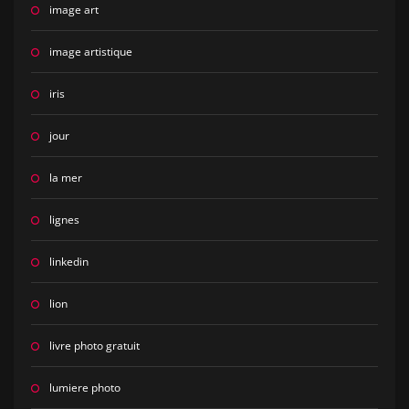
image art
image artistique
iris
jour
la mer
lignes
linkedin
lion
livre photo gratuit
lumiere photo