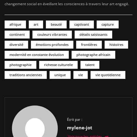
changement social en éveillant les consciences à travers leur art engagé.
afrique
art
beauté
captivant
capture
continent
couleurs vibrantes
détails saisissants
diversité
émotions profondes
frontières
histoires
modernité en constante évolution
photographe africain
photographie
richesse culturelle
talent
traditions anciennes
unique
vie
vie quotidienne
Écrit par :
mylene-jot
Voir tous les articles