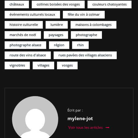
châteaux
collines boisées des vosges
couleurs chatoyantes
événements culturels locaux
fête du vin à colmar
histoire culturelle
lumière
maisons à colombages
marchés de noël
paysages
photographe
photographe alsace
région
rhin
route des vins d'alsace
rues pavées des villages alsaciens
vignobles
villages
vosges
Écrit par :
mylene-jot
Voir tous les articles