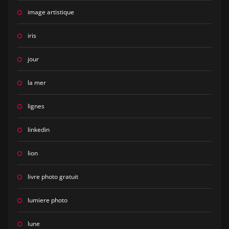
image artistique
iris
jour
la mer
lignes
linkedin
lion
livre photo gratuit
lumiere photo
lune