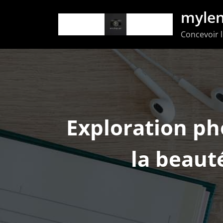
Aller
mylen
au
Concevoir l
contenu
Exploration ph
la beauté