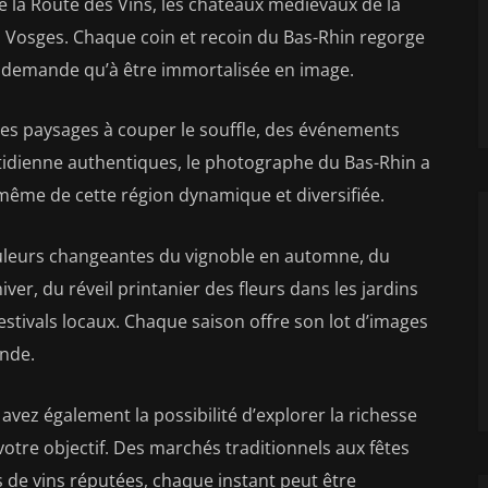
e la Route des Vins, les châteaux médiévaux de la
s Vosges. Chaque coin et recoin du Bas-Rhin regorge
ne demande qu’à être immortalisée en image.
 des paysages à couper le souffle, des événements
otidienne authentiques, le photographe du Bas-Rhin a
même de cette région dynamique et diversifiée.
uleurs changeantes du vignoble en automne, du
ver, du réveil printanier des fleurs dans les jardins
festivals locaux. Chaque saison offre son lot d’images
onde.
vez également la possibilité d’explorer la richesse
s votre objectif. Des marchés traditionnels aux fêtes
s de vins réputées, chaque instant peut être