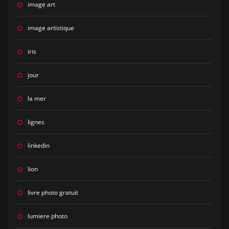
image art
image artistique
iris
jour
la mer
lignes
linkedin
lion
livre photo gratuit
lumiere photo