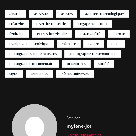
abstrait
art visuel
artistes
avancées technologiques
créativité
diversité culturelle
engagement social
évolution
expression visuelle
instantanéité
intimité
manipulation numérique
mémoire
nature
outils
photographes contemporains
photographie contemporaine
photographie documentaire
plateformes
société
styles
techniques
thèmes universels
Écrit par :
mylene-jot
Voir tous les articles