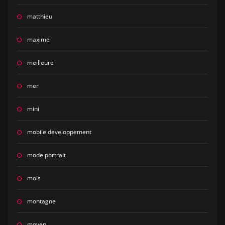
matthieu
maxime
meilleure
mer
mini
mobile developpement
mode portrait
mois
montagne
moyen