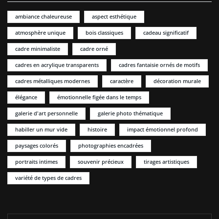
ambiance chaleureuse
aspect esthétique
atmosphère unique
bois classiques
cadeau significatif
cadre minimaliste
cadre orné
cadres en acrylique transparents
cadres fantaisie ornés de motifs
cadres métalliques modernes
caractère
décoration murale
élégance
émotionnelle figée dans le temps
galerie d'art personnelle
galerie photo thématique
habiller un mur vide
histoire
impact émotionnel profond
paysages colorés
photographies encadrées
portraits intimes
souvenir précieux
tirages artistiques
variété de types de cadres