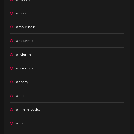
amour
amour noir
amoureux
ancienne
anciennes
annecy
annie
annie leibovitz
ants