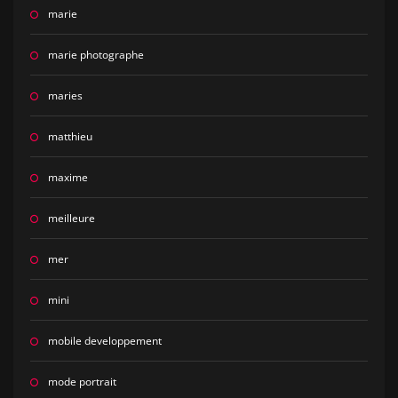
marie
marie photographe
maries
matthieu
maxime
meilleure
mer
mini
mobile developpement
mode portrait