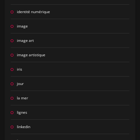
identité numérique
image
image art
image artistique
iris
jour
la mer
lignes
linkedin