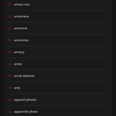
amour noir
amoureux
ancienne
anciennes
annecy
annie
annie leibovitz
ants
appareil photos
appareille photo