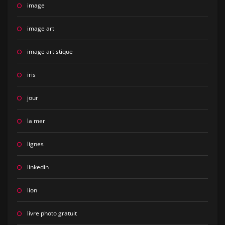
image
image art
image artistique
iris
jour
la mer
lignes
linkedin
lion
livre photo gratuit