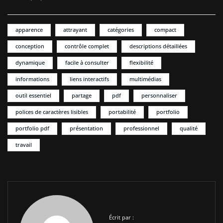
apparence
attrayant
catégories
compact
conception
contrôle complet
descriptions détaillées
dynamique
facile à consulter
flexibilité
informations
liens interactifs
multimédias
outil essentiel
partage
pdf
personnaliser
polices de caractères lisibles
portabilité
portfolio
portfolio pdf
présentation
professionnel
qualité
travail
Écrit par :