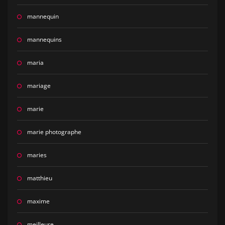
mannequin
mannequins
maria
mariage
marie
marie photographe
maries
matthieu
maxime
meilleure