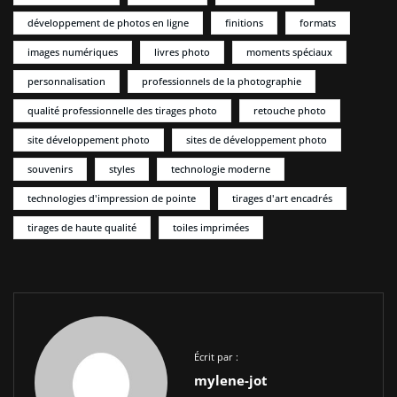
développement de photos en ligne
finitions
formats
images numériques
livres photo
moments spéciaux
personnalisation
professionnels de la photographie
qualité professionnelle des tirages photo
retouche photo
site développement photo
sites de développement photo
souvenirs
styles
technologie moderne
technologies d'impression de pointe
tirages d'art encadrés
tirages de haute qualité
toiles imprimées
Écrit par :
mylene-jot