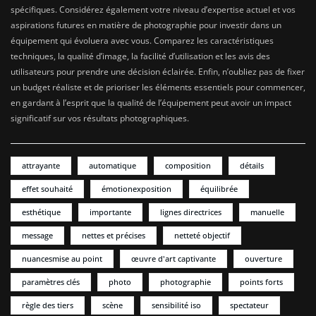
spécifiques. Considérez également votre niveau d’expertise actuel et vos
aspirations futures en matière de photographie pour investir dans un
équipement qui évoluera avec vous. Comparez les caractéristiques
techniques, la qualité d’image, la facilité d’utilisation et les avis des
utilisateurs pour prendre une décision éclairée. Enfin, n’oubliez pas de fixer
un budget réaliste et de prioriser les éléments essentiels pour commencer,
en gardant à l’esprit que la qualité de l’équipement peut avoir un impact
significatif sur vos résultats photographiques.
attrayante
automatique
composition
détails
effet souhaité
émotionexposition
équilibrée
esthétique
importante
lignes directrices
manuelle
message
nettes et précises
netteté objectif
nuancesmise au point
œuvre d'art captivante
ouverture
paramètres clés
photo
photographie
points forts
règle des tiers
scène
sensibilité iso
spectateur