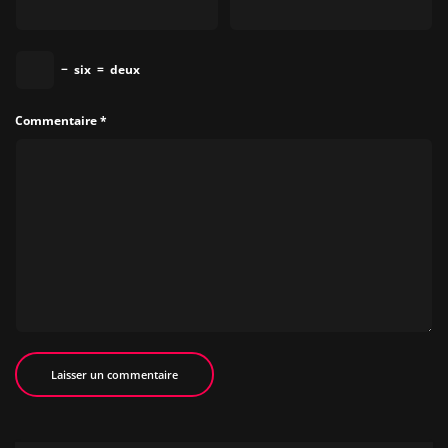
−
six
=
deux
Commentaire
*