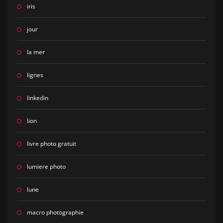
iris
jour
la mer
lignes
linkedin
lion
livre photo gratuit
lumiere photo
lune
macro photographie