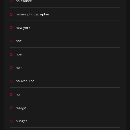
naissance
nature photographie
new york
noel
noël
noir
nouveau ne
nu
nuage
nuages